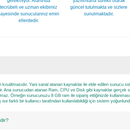
gerekmiyor. Alanında
yazılımlarla sürekli olarak
tecrübeli ve uzman ekibimiz
güncel tutulmakta ve sizlere
sayesinde sunucularınız emin
sunulmaktadır.
ellerdedir.
n kısaltmasıdır. Yani sanal atanan kaynaklar ile elde edilen sunucu s
dir. Ana sunucudan atanan Ram, CPU ve Disk gibi kaynaklar gerçek sını
ırılmaz. Örneğin sunucunuzu 8 GB ram ile sipariş ettiğinizde kullanma
se farklı bir kullanıcı tarafından kullanılabildiği için sistem yoğunlu
dir?