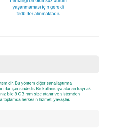
herhangi bir olumsuz durum
yaşanmaması için gerekli
tedbirler alınmaktadır.
istemidir. Bu yöntem diğer sanallaştırma
rlar içerisindedir. Bir kullanıcıya atanan kaynak
sınız bile 8 GB ram size atanır ve sistemden
nda toplamda herkesin hizmeti yavaşlar.