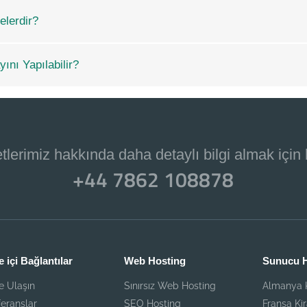
lerdir?
nı Yapılabilir?
tlerimiz hakkında daha detaylı bilgi almak için
+44 7862 108878
e içi Bağlantılar
Web Hosting
Sunucu H
e Ulaşın
Sınırsız Web Hosting
Almanya K
eranslar
SEO Hosting
Fransa Ki