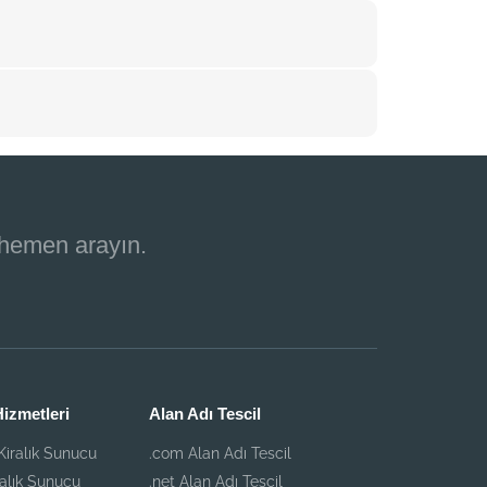
 hemen arayın.
izmetleri
Alan Adı Tescil
iralık Sunucu
.com Alan Adı Tescil
ralık Sunucu
.net Alan Adı Tescil