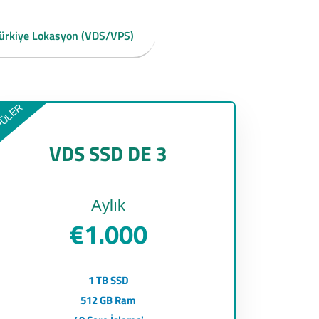
ürkiye Lokasyon (VDS/VPS)
PÜLER
VDS SSD DE 3
Aylık
€1.000
1 TB SSD
512 GB Ram