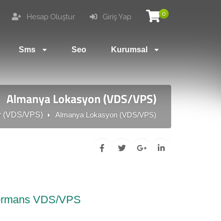
0
Hesap Oluştur
Giriş Yap
Sms
Seo
Kurumsal
Almanya Lokasyon (VDS/VPS)
r (VDS/VPS)
Almanya Lokasyon (VDS/VPS)
rformans VDS/VPS