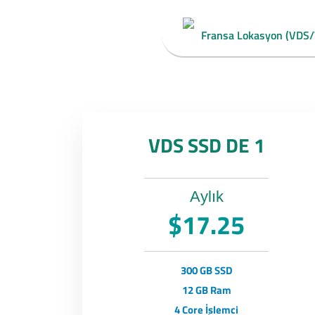
Fransa Lokasyon (VDS
VDS SSD DE 1
Aylık
$17.25
300 GB SSD
12 GB Ram
4 Core İşlemci