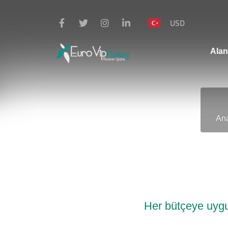
USD
Alan
An
Her bütçeye uyg