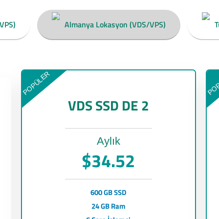
/VPS)
Almanya Lokasyon (VDS/VPS)
T
POPÜLER
PO
VDS SSD DE 2
Aylık
$34.52
600 GB SSD
24 GB Ram